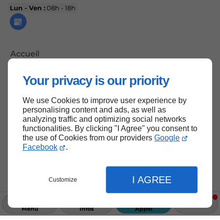
Lun - Ven :
08h - 18h
Accueil
Contactez-nous
Your privacy is our priority
Mentions légales
Plan du site
We use Cookies to improve user experience by
personalising content and ads, as well as
analyzing traffic and optimizing social networks
functionalities. By clicking "I Agree" you consent to
the use of Cookies from our providers
Google
Haut de page
Facebook
.
I AGREE
Customize
Menu
Infos
Appel