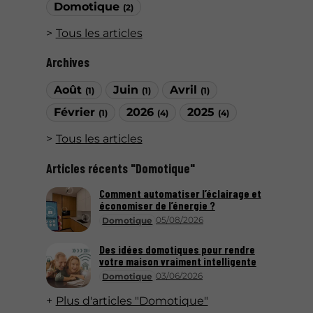
Domotique
(2)
Tous les articles
Archives
Août
Juin
Avril
(1)
(1)
(1)
Février
2026
2025
(1)
(4)
(4)
Tous les articles
Articles récents "Domotique"
Comment automatiser l’éclairage et
économiser de l’énergie ?
05/08/2026
Domotique
Des idées domotiques pour rendre
votre maison vraiment intelligente
03/06/2026
Domotique
Plus d'articles "Domotique"